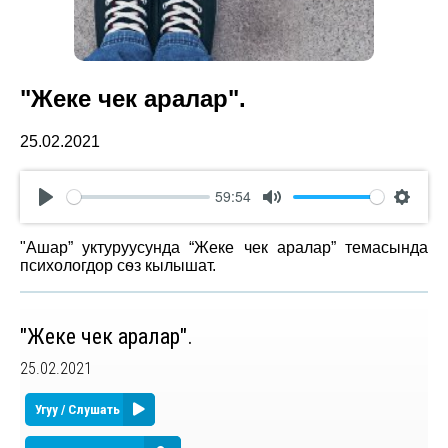
"Жеке чек аралар".
25.02.2021
59:54
Play
Mute
Settin
"Ашар” уктуруусунда “Жеке чек аралар” темасында
психологдор сѳз кылышат.
"Жеке чек аралар".
25.02.2021
Угуу / Слушать