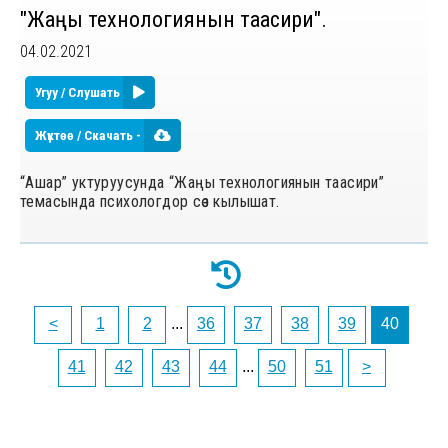
"Жаңы технологиянын таасири".
04.02.2021
Угуу / Слушать
Жүктөө / Скачать -
“Ашар” уктуруусунда “Жаңы технологиянын таасири”
темасында психологдор сѳз кылышат.
<
1
2
...
36
37
38
39
40
41
42
43
44
...
50
51
>