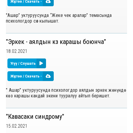
Жүктөө / Скачать -
"Ашар” уктуруусунда “Жеке чек аралар” темасында
психологдор сѳз кылышат.
"Эркек - аялдын көз карашы боюнча"
18.02.2021
Угуу / Слушать
Жүктөө / Скачать -
" Ашар" уктуруусунда психологдор аялдын эркек жөнүндө
көз карашы кандай экени тууралуу айтып беришет.
"Кавасаки синдрому"
15.02.2021