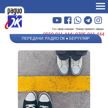
Түз эфир номери:
Номер прямого эфира:
;
0559 911 444
0705 911 444
ПЕРЕДАЧИ: РАДИО ОК
БЕРҮҮЛӨР