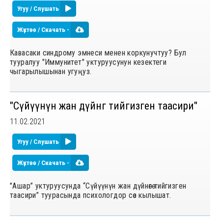
Угуу / Слушать
Жүктөө / Скачать -
Кавасаки синдрому эмнеси менен коркунучтуу? Бул
тууралуу "Иммунитет" уктуруусунун кезектеги
чыгарылышынан угуңуз.
"Сүйүүнүн жан дүйнөгө тийгизген таасири"
11.02.2021
Угуу / Слушать
Жүктөө / Скачать -
"Ашар” уктуруусунда “Сүйүүнүн жан дүйнѳгѳ тийгизген
таасири” туурасында психологдор сѳз кылышат.