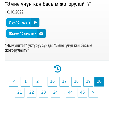
"Эмне үчүн кан басым жогорулайт?"
10.10.2022
Угуу / Слушать
Жүктөө / Скачать -
"Иммунитет" уктуруусунда: "Эмне үчүн кан басым
жогорулайт?"
<
1
2
...
16
17
18
19
20
21
22
23
24
...
44
45
>