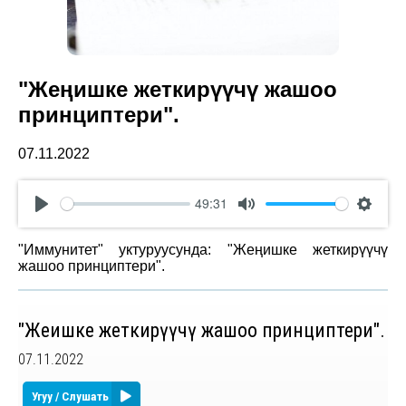
"Жеңишке жеткирүүчү жашоо
принциптери".
07.11.2022
49:31
Play
Mute
Settin
"Иммунитет" уктуруусунда: "Жеңишке жеткирүүчү
жашоо принциптери".
"Жеңишке жеткирүүчү жашоо принциптери".
07.11.2022
Угуу / Слушать