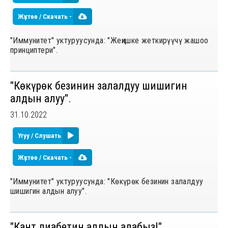
Жүктөө / Скачать -
"Иммунитет" уктуруусунда: "Жеңишке жеткирүүчү жашоо
принциптери".
"Көкүрөк безинин залалдуу шишигин
алдын алуу".
31.10.2022
Угуу / Слушать
Жүктөө / Скачать -
"Иммунитет" уктуруусунда: "Көкүрөк безинин залалдуу
шишигин алдын алуу".
"Кант диабетин алдын алабыз!"