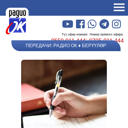
Түз эфир номери:
Номер прямого эфира:
;
0559 911 444
0705 911 444
ПЕРЕДАЧИ: РАДИО ОК
БЕРҮҮЛӨР