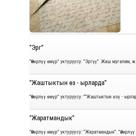
"Эргүү"
"Өнөрлүү өмүр" уктуруусу: "Эргүү". Жаш мугалим, 
"Жаштыктын өзү - ырларда"
"Өнөрлүү өмүр" уктуруусу: ""Жаштыктын өзү - ырл
"Жаратмандык"
"Өнөрлүү өмүр" уктуруусу: "Жаратмандык". "Өнөрл