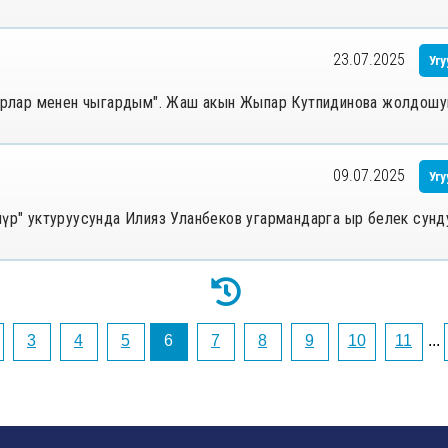
23.07.2025
Угу
ү ырлар менен чыгардым". Жаш акын Жыпар Кутпидинова жолдошу
09.07.2025
Угу
ү өмүр" уктуруусунда Илияз Уланбеков угармандарга ыр белек сунд
3
4
5
6
7
8
9
10
11
...