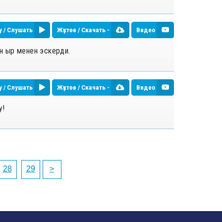
у / Слушать
Жүктөө / Скачать -
Видео
н ыр менен эскерди.
у / Слушать
Жүктөө / Скачать -
Видео
у!
28
29
>