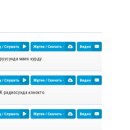
у / Слушать
Жүктөө / Скачать -
Видео
уруусунда маек курду.
у / Слушать
Жүктөө / Скачать -
Видео
ОК радиосунда конокто.
у / Слушать
Жүктөө / Скачать -
Видео