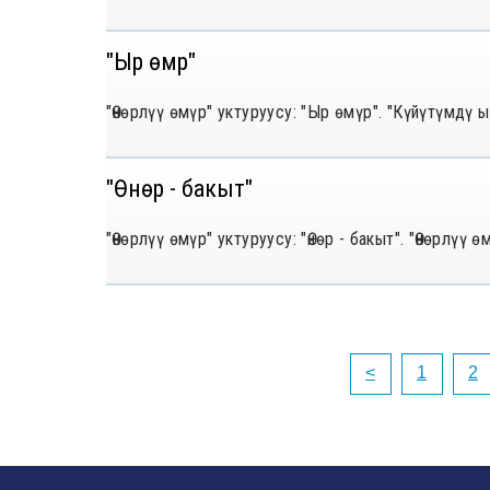
"Ыр өмүр"
"Өнөрлүү өмүр" уктуруусу: "Ыр өмүр". "Күйүтүмд
"Өнөр - бакыт"
"Өнөрлүү өмүр" уктуруусу: "Өнөр - бакыт". "Өнөрлү
<
1
2