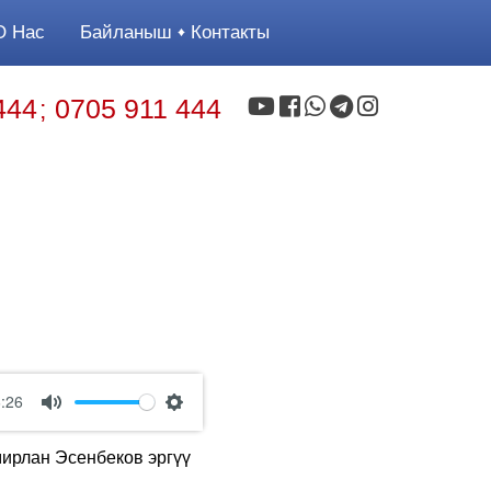
 Нас
Байланыш
Контакты
444
0705 911 444
;
:26
Mute
Settings
мирлан Эсенбеков эргүү