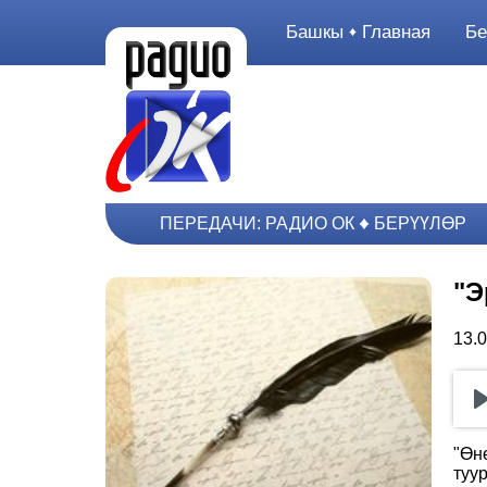
Башкы
Главная
Бе
ПЕРЕДАЧИ: РАДИО ОК
БЕРҮҮЛӨР
"Э
13.
"Өн
туу