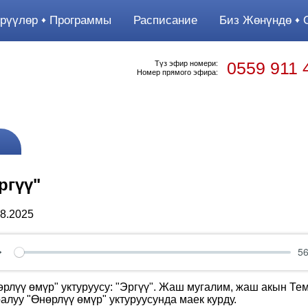
рүүлөр
Программы
Расписание
Биз Жөнүндө
О
0559 911 
Түз эфир номери:
Номер прямого эфира:
ргүү"
08.2025
56
Play
өрлүү өмүр" уктуруусу: "Эргүү". Жаш мугалим, жаш акын Те
ралуу "Өнөрлүү өмүр" уктуруусунда маек курду.