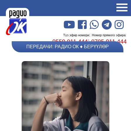
Түз эфир номери:
Номер прямого эфира:
;
0559 911 444
0705 911 444
ПЕРЕДАЧИ: РАДИО ОК
БЕРҮҮЛӨР