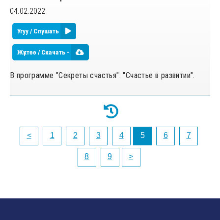
04.02.2022
Угуу / Слушать
Жүктөө / Скачать -
В программе "Секреты счастья": "Счастье в развитии".
<
1
2
3
4
5
6
7
8
9
>