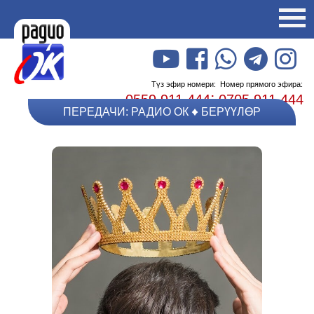
Түз эфир номери:
Номер прямого эфира:
;
0559 911 444
0705 911 444
ПЕРЕДАЧИ: РАДИО ОК
БЕРҮҮЛӨР