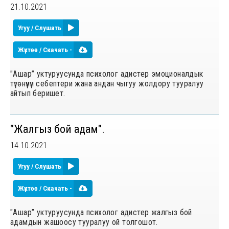
21.10.2021
Угуу / Слушать
Жүктөө / Скачать -
"Ашар” уктуруусунда психолог адистер эмоционалдык
түгѳнүүнүн себептери жана андан чыгуу жолдору тууралуу
айтып беришет.
"Жалгыз бой адам".
14.10.2021
Угуу / Слушать
Жүктөө / Скачать -
"Ашар” уктуруусунда психолог адистер жалгыз бой
адамдын жашоосу тууралуу ой толгошот.