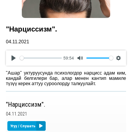
"Нарциссизм".
04.11.2021
59:54
Play
Mute
Settin
"Ашар" уктуруусунда психологдор нарцисс адам ким,
кандай белгилери бар, алар менен кантип мамиле
түзүү керек аттуу суроолорду талкуулайт.
"Нарциссизм".
04.11.2021
Угуу / Слушать