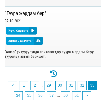
“Туура жардам берүү".
07.10.2021
Угуу / Слушать
Жүктөө / Скачать -
"Ашар” уктуруусунда психологдор туура жардам берүү
тууралуу айтып беришет.
<
1
2
...
29
30
31
32
33
34
35
36
37
...
50
51
>