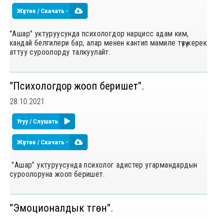
Жүктөө / Скачать -
"Ашар" уктуруусунда психологдор нарцисс адам ким,
кандай белгилери бар, алар менен кантип мамиле түзүү керек
аттуу суроолорду талкуулайт.
"Психологдор жооп беришет".
28.10.2021
Угуу / Слушать
Жүктөө / Скачать -
"Ашар” уктуруусунда психолог адистер угармандардын
суроолоруна жооп беришет.
"Эмоционалдык түгѳнүү".